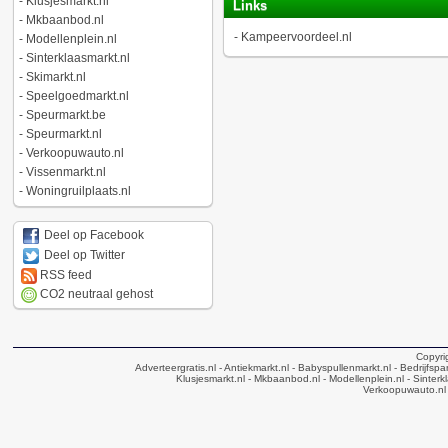
-
Klusjesmarkt.nl
Links
-
Mkbaanbod.nl
-
Kampeervoordeel.nl
-
Modellenplein.nl
-
Sinterklaasmarkt.nl
-
Skimarkt.nl
-
Speelgoedmarkt.nl
-
Speurmarkt.be
-
Speurmarkt.nl
-
Verkoopuwauto.nl
-
Vissenmarkt.nl
-
Woningruilplaats.nl
Deel op Facebook
Deel op Twitter
RSS feed
CO2 neutraal gehost
Copyri
Adverteergratis.nl
- Antiekmarkt.nl
- Babyspullenmarkt.nl
- Bedrijfsp
Klusjesmarkt.nl
- Mkbaanbod.nl
- Modellenplein.nl
- Sinterk
Verkoopuwauto.nl