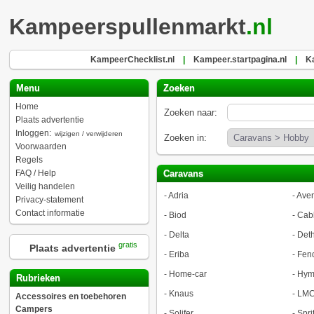
Kampeerspullenmarkt
.nl
KampeerChecklist.nl
|
Kampeer.startpagina.nl
|
K
Menu
Zoeken
Home
Zoeken naar:
Plaats advertentie
Inloggen:
wijzigen / verwijderen
Zoeken in:
Voorwaarden
Regels
FAQ / Help
Caravans
Veilig handelen
-
Adria
-
Aven
Privacy-statement
Contact informatie
-
Biod
-
Cab
-
Delta
-
Deth
gratis
Plaats advertentie
-
Eriba
-
Fen
-
Home-car
-
Hym
Rubrieken
-
Knaus
-
LMC
Accessoires en toebehoren
Campers
-
Solifer
-
Spri