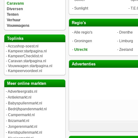
Caravans
-
Sunlight
-
T.E.
Diversen
Tenten
Verhuur
Regio's
Vouwwagens
-
Alle regio's
-
Drenthe
Toplinks
-
Groningen
-
Limburg
-
Accushop-soest.nl
-
Utrecht
-
Zeeland
-
Kampeer.startpagina.nl
-
KampeerChecklist.nl
-
Caravan.startpagina.nl
Advertenties
-
Vouwwagen.startpagina.nl
-
Kampeervoordeel.nl
Meer online markten
-
Adverteergratis.nl
-
Antiekmarkt.nl
-
Babyspullenmarkt.nl
-
Bedrijfspandenmarkt.nl
-
Campermarkt.nl
-
Ibizamarkt.nl
-
Jongerenmarkt.nl
-
Kerstspullenmarkt.nl