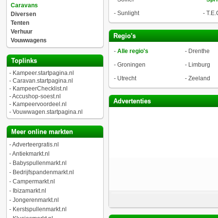
Caravans
-
Sunlight
-
T.E.
Diversen
Tenten
Verhuur
Regio's
Vouwwagens
-
Alle regio's
-
Drenthe
Toplinks
-
Groningen
-
Limburg
-
Kampeer.startpagina.nl
-
Utrecht
-
Zeeland
-
Caravan.startpagina.nl
-
KampeerChecklist.nl
-
Accushop-soest.nl
Advertenties
-
Kampeervoordeel.nl
-
Vouwwagen.startpagina.nl
Meer online markten
-
Adverteergratis.nl
-
Antiekmarkt.nl
-
Babyspullenmarkt.nl
-
Bedrijfspandenmarkt.nl
-
Campermarkt.nl
-
Ibizamarkt.nl
-
Jongerenmarkt.nl
-
Kerstspullenmarkt.nl