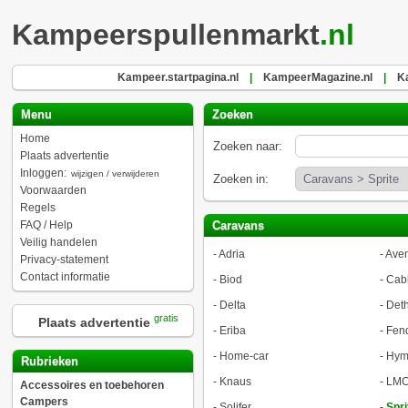
Kampeerspullenmarkt
.nl
Kampeer.startpagina.nl
|
KampeerMagazine.nl
|
K
Menu
Zoeken
Home
Zoeken naar:
Plaats advertentie
Inloggen:
wijzigen / verwijderen
Zoeken in:
Voorwaarden
Regels
FAQ / Help
Caravans
Veilig handelen
-
Adria
-
Aven
Privacy-statement
Contact informatie
-
Biod
-
Cab
-
Delta
-
Deth
gratis
Plaats advertentie
-
Eriba
-
Fen
-
Home-car
-
Hym
Rubrieken
-
Knaus
-
LMC
Accessoires en toebehoren
Campers
-
Solifer
-
Spri