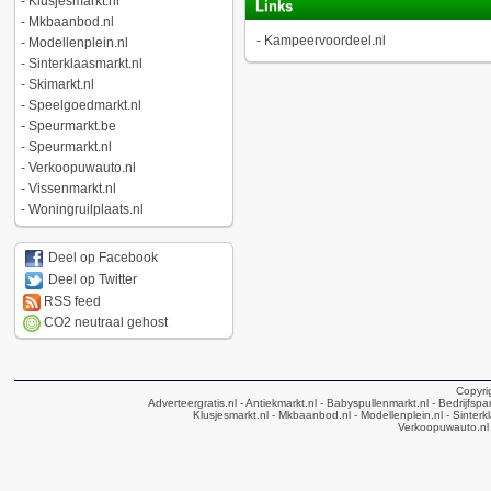
-
Klusjesmarkt.nl
Links
-
Mkbaanbod.nl
-
Kampeervoordeel.nl
-
Modellenplein.nl
-
Sinterklaasmarkt.nl
-
Skimarkt.nl
-
Speelgoedmarkt.nl
-
Speurmarkt.be
-
Speurmarkt.nl
-
Verkoopuwauto.nl
-
Vissenmarkt.nl
-
Woningruilplaats.nl
Deel op Facebook
Deel op Twitter
RSS feed
CO2 neutraal gehost
Copyri
Adverteergratis.nl
- Antiekmarkt.nl
- Babyspullenmarkt.nl
- Bedrijfsp
Klusjesmarkt.nl
- Mkbaanbod.nl
- Modellenplein.nl
- Sinterk
Verkoopuwauto.nl