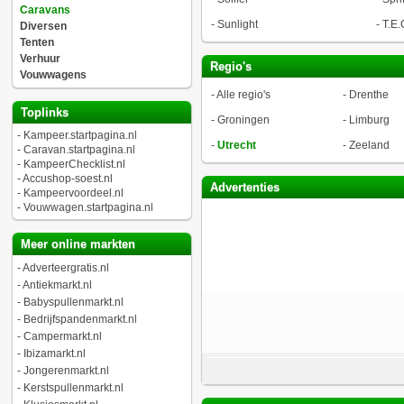
Caravans
-
Sunlight
-
T.E.
Diversen
Tenten
Verhuur
Regio's
Vouwwagens
-
Alle regio's
-
Drenthe
Toplinks
-
Groningen
-
Limburg
-
Kampeer.startpagina.nl
-
Utrecht
-
Zeeland
-
Caravan.startpagina.nl
-
KampeerChecklist.nl
-
Accushop-soest.nl
Advertenties
-
Kampeervoordeel.nl
-
Vouwwagen.startpagina.nl
Meer online markten
-
Adverteergratis.nl
-
Antiekmarkt.nl
-
Babyspullenmarkt.nl
-
Bedrijfspandenmarkt.nl
-
Campermarkt.nl
-
Ibizamarkt.nl
-
Jongerenmarkt.nl
-
Kerstspullenmarkt.nl