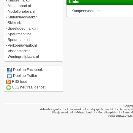
-
Klusjesmarkt.nl
Links
-
Mkbaanbod.nl
-
Kampeervoordeel.nl
-
Modellenplein.nl
-
Sinterklaasmarkt.nl
-
Skimarkt.nl
-
Speelgoedmarkt.nl
-
Speurmarkt.be
-
Speurmarkt.nl
-
Verkoopuwauto.nl
-
Vissenmarkt.nl
-
Woningruilplaats.nl
Deel op Facebook
Deel op Twitter
RSS feed
CO2 neutraal gehost
Copyri
Adverteergratis.nl
- Antiekmarkt.nl
- Babyspullenmarkt.nl
- Bedrijfsp
Klusjesmarkt.nl
- Mkbaanbod.nl
- Modellenplein.nl
- Sinterk
Verkoopuwauto.nl