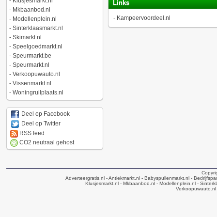
-
Klusjesmarkt.nl
Links
-
Mkbaanbod.nl
-
Kampeervoordeel.nl
-
Modellenplein.nl
-
Sinterklaasmarkt.nl
-
Skimarkt.nl
-
Speelgoedmarkt.nl
-
Speurmarkt.be
-
Speurmarkt.nl
-
Verkoopuwauto.nl
-
Vissenmarkt.nl
-
Woningruilplaats.nl
Deel op Facebook
Deel op Twitter
RSS feed
CO2 neutraal gehost
Copyri
Adverteergratis.nl
- Antiekmarkt.nl
- Babyspullenmarkt.nl
- Bedrijfsp
Klusjesmarkt.nl
- Mkbaanbod.nl
- Modellenplein.nl
- Sinterk
Verkoopuwauto.nl