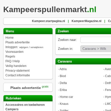
Kampeerspullenmarkt
.nl
Kampeer.startpagina.nl
|
KampeerMagazine.nl
|
Ca
Menu
Zoeken
Home
Zoeken naar:
Plaats advertentie
Inloggen:
wijzigen / verwijderen
Zoeken in:
Voorwaarden
Regels
FAQ / Help
Caravans
Veilig handelen
-
Adria
-
Aven
Privacy-statement
Contact informatie
-
Biod
-
Cab
-
Delta
-
Deth
gratis
Plaats advertentie
-
Eriba
-
Fen
-
Home-car
-
Hym
Rubrieken
-
Knaus
-
LMC
Accessoires en toebehoren
Campers
-
Solifer
-
Spri