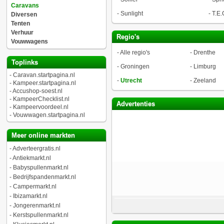
Caravans
-
Sunlight
-
T.E.
Diversen
Tenten
Verhuur
Regio's
Vouwwagens
-
Alle regio's
-
Drenthe
Toplinks
-
Groningen
-
Limburg
-
Caravan.startpagina.nl
-
Utrecht
-
Zeeland
-
Kampeer.startpagina.nl
-
Accushop-soest.nl
-
KampeerChecklist.nl
Advertenties
-
Kampeervoordeel.nl
-
Vouwwagen.startpagina.nl
Meer online markten
-
Adverteergratis.nl
-
Antiekmarkt.nl
-
Babyspullenmarkt.nl
-
Bedrijfspandenmarkt.nl
-
Campermarkt.nl
-
Ibizamarkt.nl
-
Jongerenmarkt.nl
-
Kerstspullenmarkt.nl