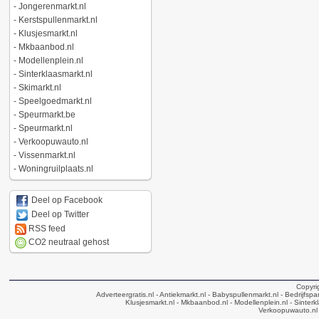
-
Jongerenmarkt.nl
-
Kerstspullenmarkt.nl
-
Klusjesmarkt.nl
-
Mkbaanbod.nl
-
Modellenplein.nl
-
Sinterklaasmarkt.nl
-
Skimarkt.nl
-
Speelgoedmarkt.nl
-
Speurmarkt.be
-
Speurmarkt.nl
-
Verkoopuwauto.nl
-
Vissenmarkt.nl
-
Woningruilplaats.nl
Deel op Facebook
Deel op Twitter
RSS feed
CO2 neutraal gehost
Copyri
Adverteergratis.nl
- Antiekmarkt.nl
- Babyspullenmarkt.nl
- Bedrijfsp
Klusjesmarkt.nl
- Mkbaanbod.nl
- Modellenplein.nl
- Sinterk
Verkoopuwauto.nl