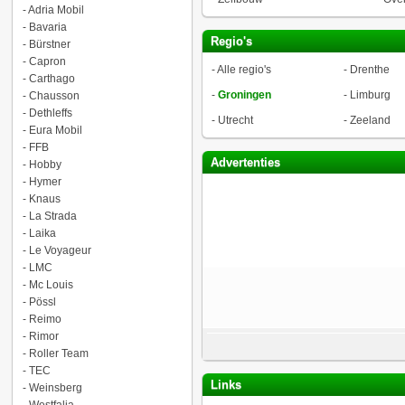
-
Adria Mobil
-
Bavaria
Regio's
-
Bürstner
-
Capron
-
Alle regio's
-
Drenthe
-
Carthago
-
Groningen
-
Limburg
-
Chausson
-
Dethleffs
-
Utrecht
-
Zeeland
-
Eura Mobil
-
FFB
Advertenties
-
Hobby
-
Hymer
-
Knaus
-
La Strada
-
Laika
-
Le Voyageur
-
LMC
-
Mc Louis
-
Pössl
-
Reimo
-
Rimor
-
Roller Team
-
TEC
Links
-
Weinsberg