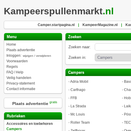
Kampeerspullenmarkt
.nl
Camper.startpagina.nl
|
KampeerMagazine.nl
|
Kam
Menu
Zoeken
Home
Zoeken naar:
Plaats advertentie
Inloggen:
wijzigen / verwijderen
Zoeken in:
Voorwaarden
Regels
FAQ / Help
Campers
Veilig handelen
-
Adria Mobil
-
Bava
Privacy-statement
Contact informatie
-
Carthago
-
Cha
-
FFB
-
Hob
gratis
Plaats advertentie
-
La Strada
-
Laik
-
Mc Louis
-
Pöss
Rubrieken
-
Roller Team
-
TEC
Accessoires en toebehoren
Campers
-
Zelfbouw
-
Ove