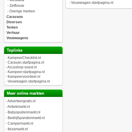
-
Westfalia
-
Vouwwagen.startpagina.nl
-
Zelfbouw
-
Overige merken
Caravans
Diversen
Tenten
Verhuur
Vouwwagens
Toplinks
-
KampeerChecklist.nl
-
Caravan.startpagina.nl
-
Accushop-soest.nl
-
Kampeer.startpagina.nl
-
Kampeervoordeel.nl
-
Vouwwagen.startpagina.nl
Meer online markten
-
Adverteergratis.nl
-
Antiekmarkt.nl
-
Babyspullenmarkt.nl
-
Bedrijfspandenmarkt.nl
-
Campermarkt.nl
-
Ibizamarkt.nl