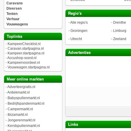
Caravans
Diversen
Regio's
Tenten
Verhuur
-
Alle regio's
-
Drenthe
Vouwwagens
-
Groningen
-
Limburg
Toplinks
-
Utrecht
-
Zeeland
-
KampeerChecklist.nl
-
Caravan.startpagina.nl
Advertenties
-
Kampeer.startpagina.nl
-
Accushop-soest.nl
-
Kampeervoordeel.nl
-
Vouwwagen.startpagina.nl
Meer online markten
-
Adverteergratis.nl
-
Antiekmarkt.nl
-
Babyspullenmarkt.nl
-
Bedrijfspandenmarkt.nl
-
Campermarkt.nl
-
Ibizamarkt.nl
-
Jongerenmarkt.nl
Links
-
Kerstspullenmarkt.nl