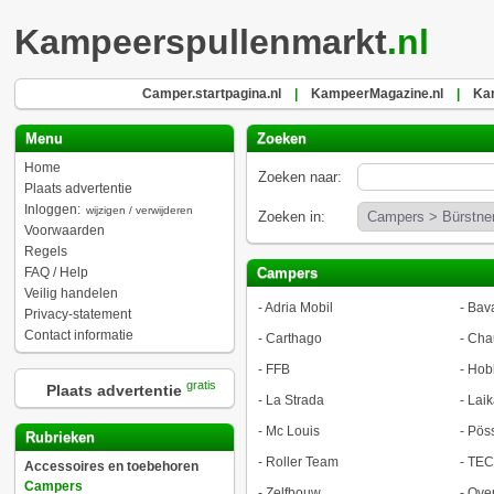
Kampeerspullenmarkt
.nl
Camper.startpagina.nl
|
KampeerMagazine.nl
|
Kam
Menu
Zoeken
Home
Zoeken naar:
Plaats advertentie
Inloggen:
wijzigen / verwijderen
Zoeken in:
Voorwaarden
Regels
FAQ / Help
Campers
Veilig handelen
-
Adria Mobil
-
Bava
Privacy-statement
Contact informatie
-
Carthago
-
Cha
-
FFB
-
Hob
gratis
Plaats advertentie
-
La Strada
-
Laik
-
Mc Louis
-
Pöss
Rubrieken
-
Roller Team
-
TEC
Accessoires en toebehoren
Campers
-
Zelfbouw
-
Ove