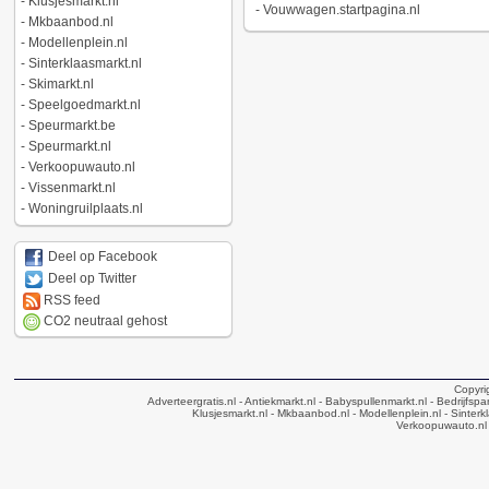
-
Klusjesmarkt.nl
-
Vouwwagen.startpagina.nl
-
Mkbaanbod.nl
-
Modellenplein.nl
-
Sinterklaasmarkt.nl
-
Skimarkt.nl
-
Speelgoedmarkt.nl
-
Speurmarkt.be
-
Speurmarkt.nl
-
Verkoopuwauto.nl
-
Vissenmarkt.nl
-
Woningruilplaats.nl
Deel op Facebook
Deel op Twitter
RSS feed
CO2 neutraal gehost
Copyri
Adverteergratis.nl
- Antiekmarkt.nl
- Babyspullenmarkt.nl
- Bedrijfsp
Klusjesmarkt.nl
- Mkbaanbod.nl
- Modellenplein.nl
- Sinterk
Verkoopuwauto.nl