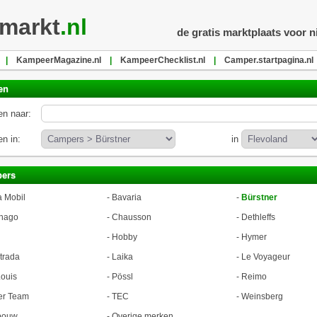
markt
.nl
de gratis marktplaats voor 
|
KampeerMagazine.nl
|
KampeerChecklist.nl
|
Camper.startpagina.nl
en
n naar:
n in:
in
ers
a Mobil
-
Bavaria
-
Bürstner
hago
-
Chausson
-
Dethleffs
-
Hobby
-
Hymer
trada
-
Laika
-
Le Voyageur
ouis
-
Pössl
-
Reimo
er Team
-
TEC
-
Weinsberg
bouw
-
Overige merken