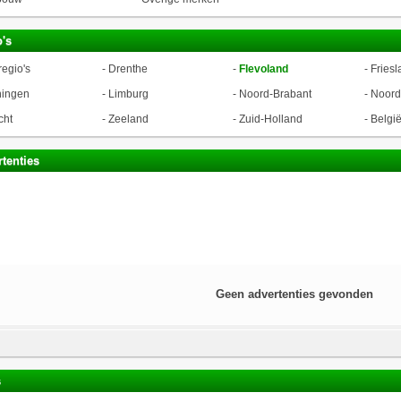
's
regio's
-
Drenthe
-
Flevoland
-
Friesl
ningen
-
Limburg
-
Noord-Brabant
-
Noord
cht
-
Zeeland
-
Zuid-Holland
-
Belgi
tenties
Geen advertenties gevonden
s