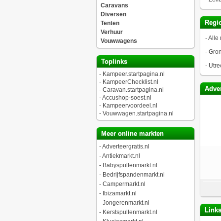
Caravans
Diversen
Regio
Tenten
Verhuur
-
Alle 
Vouwwagens
-
Gro
Toplinks
-
Utre
-
Kampeer.startpagina.nl
-
KampeerChecklist.nl
Adver
-
Caravan.startpagina.nl
-
Accushop-soest.nl
-
Kampeervoordeel.nl
-
Vouwwagen.startpagina.nl
Meer online markten
-
Adverteergratis.nl
-
Antiekmarkt.nl
-
Babyspullenmarkt.nl
-
Bedrijfspandenmarkt.nl
-
Campermarkt.nl
-
Ibizamarkt.nl
-
Jongerenmarkt.nl
Link
-
Kerstspullenmarkt.nl