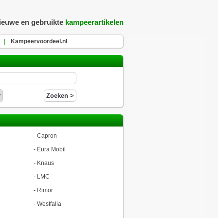
nieuwe en gebruikte
kampeerartikelen
|
Kampeervoordeel.nl
-
Capron
-
Eura Mobil
-
Knaus
-
LMC
-
Rimor
-
Westfalia