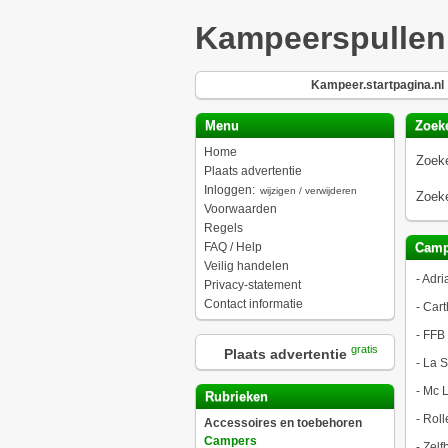
Kampeerspullen
Kampeer.startpagina.nl
Menu
Zoek
Home
Zoeke
Plaats advertentie
Inloggen:
wijzigen / verwijderen
Zoeke
Voorwaarden
Regels
FAQ / Help
Camp
Veilig handelen
-
Adri
Privacy-statement
Contact informatie
-
Cart
-
FFB
gratis
Plaats advertentie
-
La S
-
Mc L
Rubrieken
-
Roll
Accessoires en toebehoren
Campers
-
Zelf