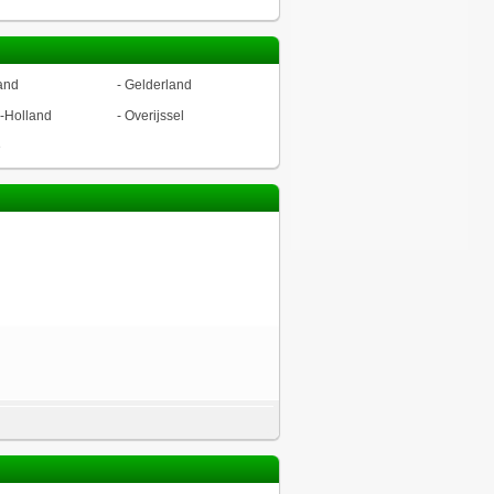
and
-
Gelderland
-Holland
-
Overijssel
ë