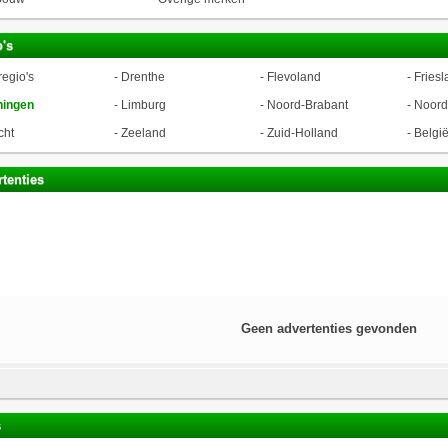
's
regio's
-
Drenthe
-
Flevoland
-
Friesl
ningen
-
Limburg
-
Noord-Brabant
-
Noord
cht
-
Zeeland
-
Zuid-Holland
-
Belgi
tenties
Geen advertenties gevonden
s