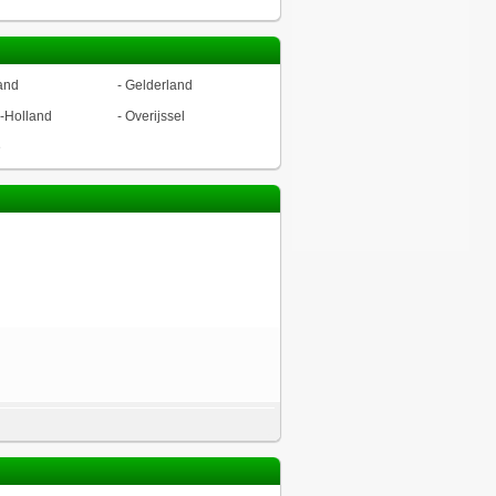
and
-
Gelderland
-Holland
-
Overijssel
ë