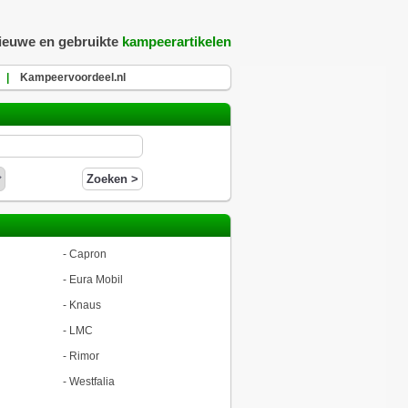
nieuwe en gebruikte
kampeerartikelen
|
Kampeervoordeel.nl
-
Capron
-
Eura Mobil
-
Knaus
-
LMC
-
Rimor
-
Westfalia