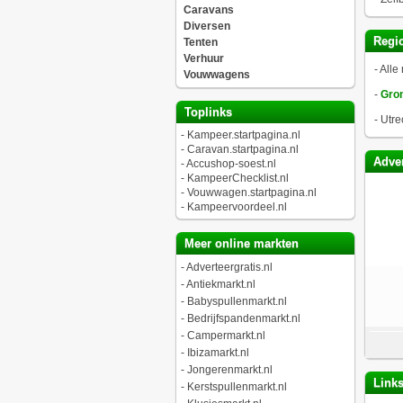
Caravans
Diversen
Regio
Tenten
Verhuur
-
Alle 
Vouwwagens
-
Gro
Toplinks
-
Utre
-
Kampeer.startpagina.nl
-
Caravan.startpagina.nl
Adver
-
Accushop-soest.nl
-
KampeerChecklist.nl
-
Vouwwagen.startpagina.nl
-
Kampeervoordeel.nl
Meer online markten
-
Adverteergratis.nl
-
Antiekmarkt.nl
-
Babyspullenmarkt.nl
-
Bedrijfspandenmarkt.nl
-
Campermarkt.nl
-
Ibizamarkt.nl
-
Jongerenmarkt.nl
Link
-
Kerstspullenmarkt.nl