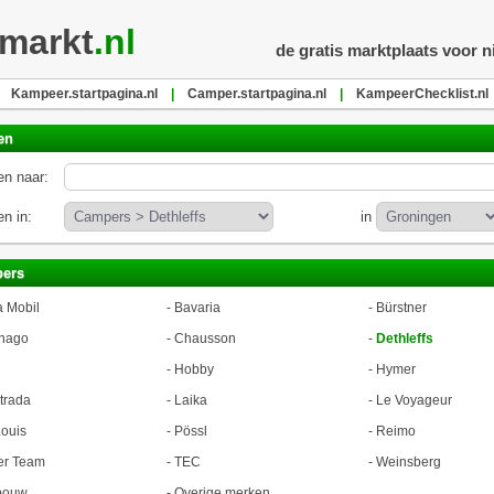
markt
.nl
de gratis marktplaats voor 
Kampeer.startpagina.nl
|
Camper.startpagina.nl
|
KampeerChecklist.nl
en
n naar:
n in:
in
ers
a Mobil
-
Bavaria
-
Bürstner
hago
-
Chausson
-
Dethleffs
-
Hobby
-
Hymer
trada
-
Laika
-
Le Voyageur
ouis
-
Pössl
-
Reimo
er Team
-
TEC
-
Weinsberg
bouw
-
Overige merken