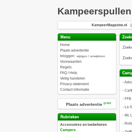
Kampeerspullen
KampeerMagazine.nl
|
Menu
Zoek
Home
Zoeke
Plaats advertentie
Inloggen:
wijzigen / verwijderen
Zoeke
Voorwaarden
Regels
FAQ / Help
Camp
Veilig handelen
-
Adri
Privacy-statement
Contact informatie
-
Cart
-
FFB
gratis
Plaats advertentie
-
La S
-
Mc L
Rubrieken
-
Roll
Accessoires en toebehoren
Campers
-
Zelf