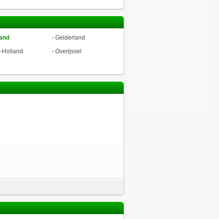
land
-
Gelderland
-Holland
-
Overijssel
ë