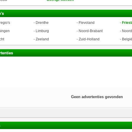
's
regio's
-
Drenthe
-
Flevoland
-
Fries
ningen
-
Limburg
-
Noord-Brabant
-
Noord
cht
-
Zeeland
-
Zuid-Holland
-
Belgi
tenties
Geen advertenties gevonden
s