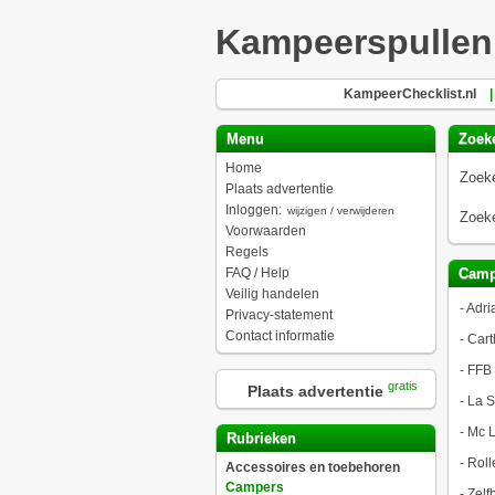
Kampeerspullen
KampeerChecklist.nl
|
Menu
Zoek
Home
Zoeke
Plaats advertentie
Inloggen:
wijzigen / verwijderen
Zoeke
Voorwaarden
Regels
FAQ / Help
Camp
Veilig handelen
-
Adri
Privacy-statement
Contact informatie
-
Cart
-
FFB
gratis
Plaats advertentie
-
La S
-
Mc L
Rubrieken
-
Roll
Accessoires en toebehoren
Campers
-
Zelf