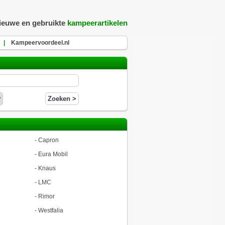
nieuwe en gebruikte
kampeerartikelen
|
Kampeervoordeel.nl
-
Capron
-
Eura Mobil
-
Knaus
-
LMC
-
Rimor
-
Westfalia