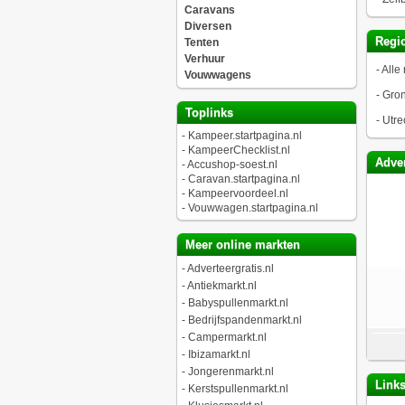
Caravans
Diversen
Regio
Tenten
Verhuur
-
Alle 
Vouwwagens
-
Gro
Toplinks
-
Utre
-
Kampeer.startpagina.nl
-
KampeerChecklist.nl
Adver
-
Accushop-soest.nl
-
Caravan.startpagina.nl
-
Kampeervoordeel.nl
-
Vouwwagen.startpagina.nl
Meer online markten
-
Adverteergratis.nl
-
Antiekmarkt.nl
-
Babyspullenmarkt.nl
-
Bedrijfspandenmarkt.nl
-
Campermarkt.nl
-
Ibizamarkt.nl
-
Jongerenmarkt.nl
Link
-
Kerstspullenmarkt.nl