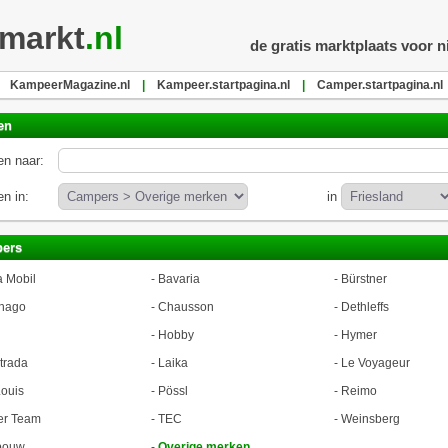
markt
.nl
de gratis marktplaats voor 
KampeerMagazine.nl
|
Kampeer.startpagina.nl
|
Camper.startpagina.nl
en
n naar:
n in:
in
ers
a Mobil
-
Bavaria
-
Bürstner
hago
-
Chausson
-
Dethleffs
-
Hobby
-
Hymer
trada
-
Laika
-
Le Voyageur
ouis
-
Pössl
-
Reimo
er Team
-
TEC
-
Weinsberg
bouw
-
Overige merken