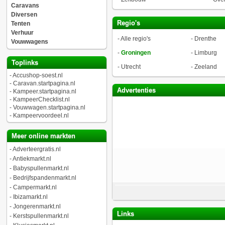
Caravans
Diversen
Regio's
Tenten
Verhuur
-
Alle regio's
-
Drenthe
Vouwwagens
-
Groningen
-
Limburg
Toplinks
-
Utrecht
-
Zeeland
-
Accushop-soest.nl
-
Caravan.startpagina.nl
Advertenties
-
Kampeer.startpagina.nl
-
KampeerChecklist.nl
-
Vouwwagen.startpagina.nl
-
Kampeervoordeel.nl
Meer online markten
-
Adverteergratis.nl
-
Antiekmarkt.nl
-
Babyspullenmarkt.nl
-
Bedrijfspandenmarkt.nl
-
Campermarkt.nl
-
Ibizamarkt.nl
-
Jongerenmarkt.nl
Links
-
Kerstspullenmarkt.nl