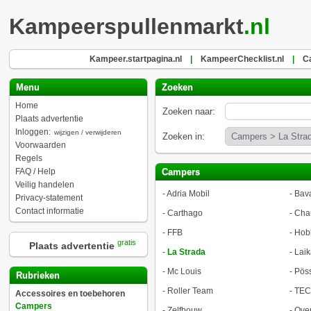
Kampeerspullenmarkt
.nl
Kampeer.startpagina.nl
|
KampeerChecklist.nl
|
Ca
Menu
Zoeken
Home
Zoeken naar:
Plaats advertentie
Inloggen:
wijzigen / verwijderen
Zoeken in:
Voorwaarden
Regels
FAQ / Help
Campers
Veilig handelen
-
Adria Mobil
-
Bava
Privacy-statement
Contact informatie
-
Carthago
-
Cha
-
FFB
-
Hob
gratis
Plaats advertentie
-
La Strada
-
Laik
-
Mc Louis
-
Pöss
Rubrieken
-
Roller Team
-
TEC
Accessoires en toebehoren
Campers
-
Zelfbouw
-
Ove