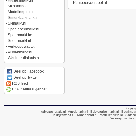
-
Klusjesmarkt.nl
-
Kampeervoordeel.nl
-
Mkbaanbod.nl
-
Modellenplein.nl
-
Sinterklaasmarkt.nl
-
Skimarkt.nl
-
Speelgoedmarkt.nl
-
Speurmarkt.be
-
Speurmarkt.nl
-
Verkoopuwauto.nl
-
Vissenmarkt.nl
-
Woningruilplaats.nl
Deel op Facebook
Deel op Twitter
RSS feed
CO2 neutraal gehost
Copyri
Adverteergratis.nl
- Antiekmarkt.nl
- Babyspullenmarkt.nl
- Bedrijfsp
Klusjesmarkt.nl
- Mkbaanbod.nl
- Modellenplein.nl
- Sinterk
Verkoopuwauto.nl