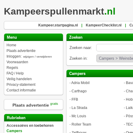
Kampeerspullenmarkt
.nl
Kampeer.startpagina.nl
|
KampeerChecklist.nl
|
Ca
Menu
Zoeken
Home
Zoeken naar:
Plaats advertentie
Inloggen:
wijzigen / verwijderen
Zoeken in:
Voorwaarden
Regels
FAQ / Help
Campers
Veilig handelen
-
Adria Mobil
-
Bava
Privacy-statement
Contact informatie
-
Carthago
-
Cha
-
FFB
-
Hob
gratis
Plaats advertentie
-
La Strada
-
Laik
-
Mc Louis
-
Pöss
Rubrieken
-
Roller Team
-
TEC
Accessoires en toebehoren
Campers
-
Zelfbouw
-
Ove