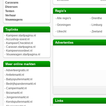
Caravans
Diversen
Regio's
Tenten
Verhuur
-
Alle regio's
-
Drenthe
Vouwwagens
-
Groningen
-
Limburg
Toplinks
-
Utrecht
-
Zeeland
-
Kampeer.startpagina.nl
-
Accushop-soest.nl
Advertenties
-
KampeerChecklist.nl
-
Caravan.startpagina.nl
-
Kampeervoordeel.nl
-
Vouwwagen.startpagina.nl
Meer online markten
-
Adverteergratis.nl
-
Antiekmarkt.nl
-
Babyspullenmarkt.nl
-
Bedrijfspandenmarkt.nl
-
Campermarkt.nl
-
Ibizamarkt.nl
-
Jongerenmarkt.nl
Links
-
Kerstspullenmarkt.nl