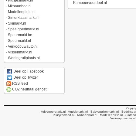
-
Klusjesmarkt.nl
-
Kampeervoordeel.nl
-
Mkbaanbod.nl
-
Modellenplein.nl
-
Sinterklaasmarkt.nl
-
Skimarkt.nl
-
Speelgoedmarkt.nl
-
Speurmarkt.be
-
Speurmarkt.nl
-
Verkoopuwauto.nl
-
Vissenmarkt.nl
-
Woningruilplaats.nl
Deel op Facebook
Deel op Twitter
RSS feed
CO2 neutraal gehost
Copyri
Adverteergratis.nl
- Antiekmarkt.nl
- Babyspullenmarkt.nl
- Bedrijfsp
Klusjesmarkt.nl
- Mkbaanbod.nl
- Modellenplein.nl
- Sinterk
Verkoopuwauto.nl