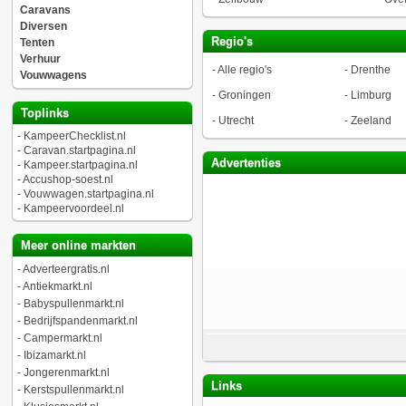
Caravans
Diversen
Regio's
Tenten
Verhuur
-
Alle regio's
-
Drenthe
Vouwwagens
-
Groningen
-
Limburg
Toplinks
-
Utrecht
-
Zeeland
-
KampeerChecklist.nl
-
Caravan.startpagina.nl
Advertenties
-
Kampeer.startpagina.nl
-
Accushop-soest.nl
-
Vouwwagen.startpagina.nl
-
Kampeervoordeel.nl
Meer online markten
-
Adverteergratis.nl
-
Antiekmarkt.nl
-
Babyspullenmarkt.nl
-
Bedrijfspandenmarkt.nl
-
Campermarkt.nl
-
Ibizamarkt.nl
-
Jongerenmarkt.nl
Links
-
Kerstspullenmarkt.nl