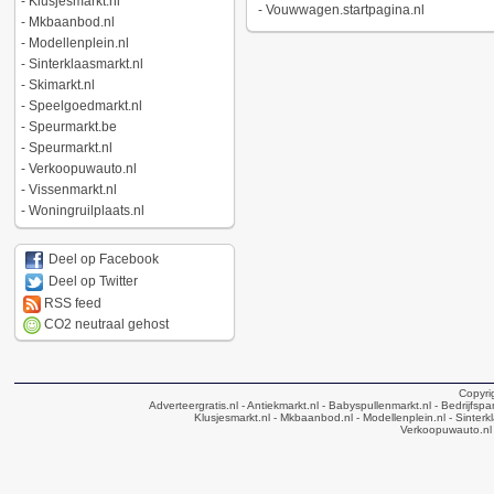
-
Klusjesmarkt.nl
-
Vouwwagen.startpagina.nl
-
Mkbaanbod.nl
-
Modellenplein.nl
-
Sinterklaasmarkt.nl
-
Skimarkt.nl
-
Speelgoedmarkt.nl
-
Speurmarkt.be
-
Speurmarkt.nl
-
Verkoopuwauto.nl
-
Vissenmarkt.nl
-
Woningruilplaats.nl
Deel op Facebook
Deel op Twitter
RSS feed
CO2 neutraal gehost
Copyri
Adverteergratis.nl
- Antiekmarkt.nl
- Babyspullenmarkt.nl
- Bedrijfsp
Klusjesmarkt.nl
- Mkbaanbod.nl
- Modellenplein.nl
- Sinterk
Verkoopuwauto.nl