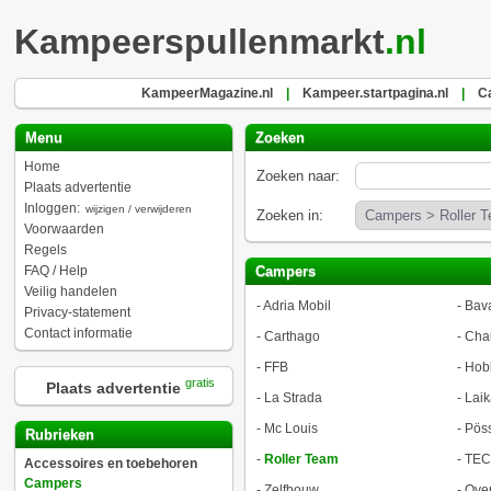
Kampeerspullenmarkt
.nl
KampeerMagazine.nl
|
Kampeer.startpagina.nl
|
Ca
Menu
Zoeken
Home
Zoeken naar:
Plaats advertentie
Inloggen:
wijzigen / verwijderen
Zoeken in:
Voorwaarden
Regels
FAQ / Help
Campers
Veilig handelen
-
Adria Mobil
-
Bava
Privacy-statement
Contact informatie
-
Carthago
-
Cha
-
FFB
-
Hob
gratis
Plaats advertentie
-
La Strada
-
Laik
-
Mc Louis
-
Pöss
Rubrieken
-
Roller Team
-
TEC
Accessoires en toebehoren
Campers
-
Zelfbouw
-
Ove