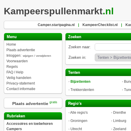
Kampeerspullenmarkt
.nl
Camper.startpagina.nl
|
KampeerChecklist.nl
|
Kam
Menu
Zoeken
Home
Zoeken naar:
Plaats advertentie
Inloggen:
wijzigen / verwijderen
Zoeken in:
Voorwaarden
Regels
FAQ / Help
Tenten
Veilig handelen
-
Bijzettenten
-
Bun
Privacy-statement
Contact informatie
-
Trekkerstenten
-
Tunn
gratis
Plaats advertentie
Regio's
-
Alle regio's
-
Drenthe
Rubrieken
-
Groningen
-
Limburg
Accessoires en toebehoren
Campers
-
Utrecht
-
Zeeland