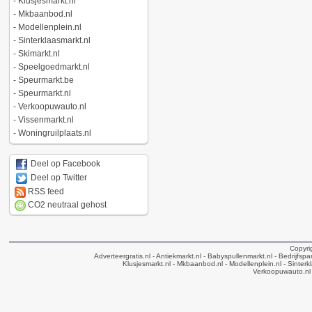
-
Klusjesmarkt.nl
-
Mkbaanbod.nl
-
Modellenplein.nl
-
Sinterklaasmarkt.nl
-
Skimarkt.nl
-
Speelgoedmarkt.nl
-
Speurmarkt.be
-
Speurmarkt.nl
-
Verkoopuwauto.nl
-
Vissenmarkt.nl
-
Woningruilplaats.nl
Deel op Facebook
Deel op Twitter
RSS feed
CO2 neutraal gehost
Copyri
Adverteergratis.nl
- Antiekmarkt.nl
- Babyspullenmarkt.nl
- Bedrijfsp
Klusjesmarkt.nl
- Mkbaanbod.nl
- Modellenplein.nl
- Sinterk
Verkoopuwauto.nl