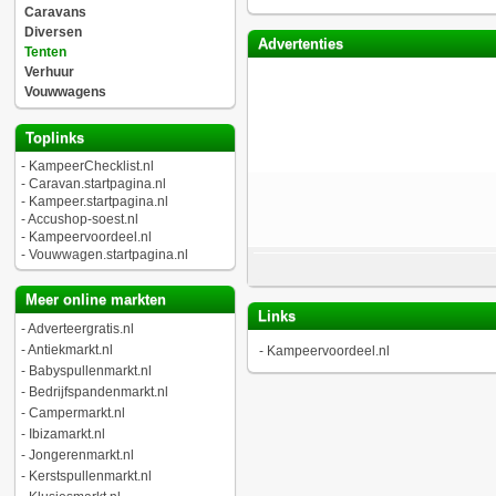
Caravans
Diversen
Advertenties
Tenten
Verhuur
Vouwwagens
Toplinks
-
KampeerChecklist.nl
-
Caravan.startpagina.nl
-
Kampeer.startpagina.nl
-
Accushop-soest.nl
-
Kampeervoordeel.nl
-
Vouwwagen.startpagina.nl
Meer online markten
Links
-
Adverteergratis.nl
-
Antiekmarkt.nl
-
Kampeervoordeel.nl
-
Babyspullenmarkt.nl
-
Bedrijfspandenmarkt.nl
-
Campermarkt.nl
-
Ibizamarkt.nl
-
Jongerenmarkt.nl
-
Kerstspullenmarkt.nl