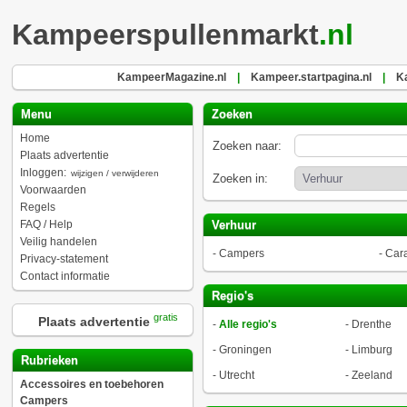
Kampeerspullenmarkt
.nl
KampeerMagazine.nl
|
Kampeer.startpagina.nl
|
K
Menu
Zoeken
Home
Zoeken naar:
Plaats advertentie
Inloggen:
wijzigen / verwijderen
Zoeken in:
Voorwaarden
Regels
FAQ / Help
Verhuur
Veilig handelen
-
Campers
-
Car
Privacy-statement
Contact informatie
Regio's
gratis
Plaats advertentie
-
Alle regio's
-
Drenthe
-
Groningen
-
Limburg
Rubrieken
-
Utrecht
-
Zeeland
Accessoires en toebehoren
Campers