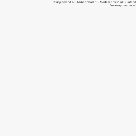
Klusjesmarkt.nl
- Mkbaanbod.nl
- Modellenplein.nl
- Sinterk
Verkoopuwauto.nl