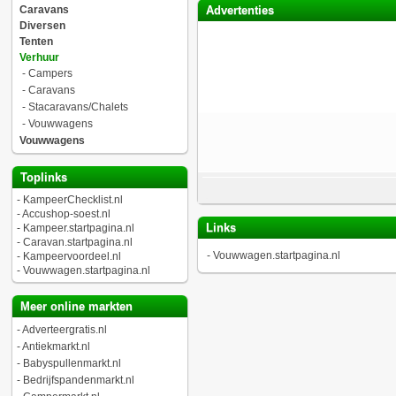
Caravans
Advertenties
Diversen
Tenten
Verhuur
-
Campers
-
Caravans
-
Stacaravans/Chalets
-
Vouwwagens
Vouwwagens
Toplinks
-
KampeerChecklist.nl
-
Accushop-soest.nl
Links
-
Kampeer.startpagina.nl
-
Caravan.startpagina.nl
-
Vouwwagen.startpagina.nl
-
Kampeervoordeel.nl
-
Vouwwagen.startpagina.nl
Meer online markten
-
Adverteergratis.nl
-
Antiekmarkt.nl
-
Babyspullenmarkt.nl
-
Bedrijfspandenmarkt.nl