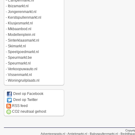
-
Campermarkt.nl
-
Ibizamarkt.nl
-
Jongerenmarkt.nl
-
Kerstspullenmarkt.nl
-
Klusjesmarkt.nl
-
Mkbaanbod.nl
-
Modellenplein.nl
-
Sinterklaasmarkt.nl
-
Skimarkt.nl
-
Speelgoedmarkt.nl
-
Speurmarkt.be
-
Speurmarkt.nl
-
Verkoopuwauto.nl
-
Vissenmarkt.nl
-
Woningruilplaats.nl
Deel op Facebook
Deel op Twitter
RSS feed
CO2 neutraal gehost
Copyri
Adverteergratis.nl
- Antiekmarkt.nl
- Babyspullenmarkt.nl
- Bedrijfsp